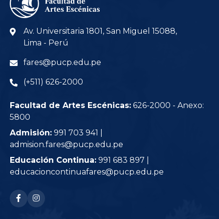
Av. Universitaria 1801, San Miguel 15088,
Lima - Perú
fares@pucp.edu.pe
(+511) 626-2000
Facultad de Artes Escénicas:
626-2000 - Anexo:
5800
Admisión:
991 703 941 |
admision.fares@pucp.edu.pe
Educación Continua:
991 683 897 |
educacioncontinuafares@pucp.edu.pe
RRSS: facebook-f
RRSS: instagram