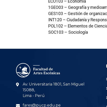
ECO103 – Economía
1GEO03 – Geografía y medioam
GES103 – Gestión de organiza
INT120 – Ciudadanía y Responsa
POL102 – Elementos de Ciencia
SOC103 – Sociología
Av. Universitaria 1801, San Miguel
15088,
Lima - Perú
fares@pucp.edu.pe