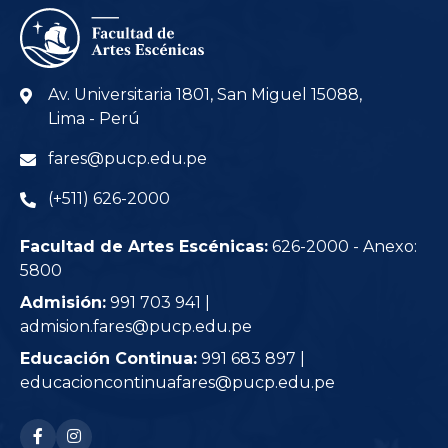
Av. Universitaria 1801, San Miguel 15088,
Lima - Perú
fares@pucp.edu.pe
(+511) 626-2000
Facultad de Artes Escénicas:
626-2000 - Anexo:
5800
Admisión:
991 703 941 |
admision.fares@pucp.edu.pe
Educación Continua:
991 683 897 |
educacioncontinuafares@pucp.edu.pe
RRSS: facebook-f
RRSS: instagram