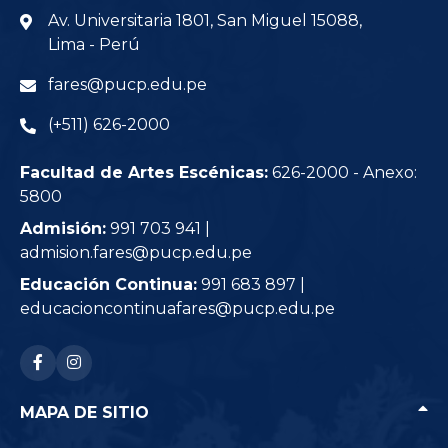
Av. Universitaria 1801, San Miguel 15088,
Lima - Perú
fares@pucp.edu.pe
(+511) 626-2000
Facultad de Artes Escénicas:
626-2000 - Anexo:
5800
Admisión:
991 703 941 |
admision.fares@pucp.edu.pe
Educación Continua:
991 683 897 |
educacioncontinuafares@pucp.edu.pe
RRSS: facebook-f
RRSS: instagram
MAPA DE SITIO