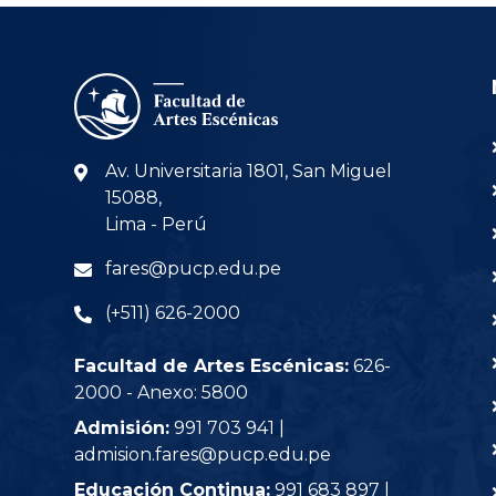
Av. Universitaria 1801, San Miguel
15088,
Lima - Perú
fares@pucp.edu.pe
(+511) 626-2000
Facultad de Artes Escénicas:
626-
2000 - Anexo: 5800
Admisión:
991 703 941 |
admision.fares@pucp.edu.pe
Educación Continua:
991 683 897 |