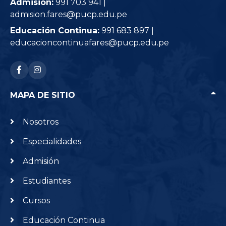
Admisión:
991 703 941 |
admision.fares@pucp.edu.pe
Educación Continua:
991 683 897 |
educacioncontinuafares@pucp.edu.pe
RRSS: facebook-f
RRSS: instagram
MAPA DE SITIO
Nosotros
Especialidades
Admisión
Estudiantes
Cursos
Educación Continua