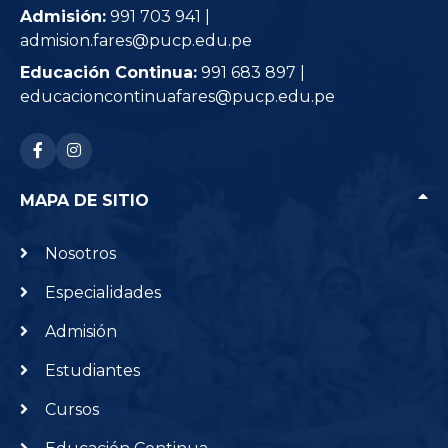
Admisión:
991 703 941 |
admision.fares@pucp.edu.pe
Educación Continua:
991 683 897 |
educacioncontinuafares@pucp.edu.pe
RRSS: facebook-f
RRSS: instagram
MAPA DE SITIO
Nosotros
Especialidades
Admisión
Estudiantes
Cursos