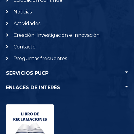
Educación Continua
Noticias
Actividades
Creación, Investigación e Innovación
Contacto
Preguntas frecuentes
SERVICIOS PUCP
ENLACES DE INTERÉS
Punto Edu
Agenda PUCP
Home PUCP
Servicio de Salud
Intercambio académico
Campus virtual
Centro Cultural CCPUCP