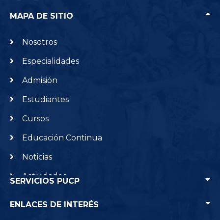
MAPA DE SITIO
Nosotros
Especialidades
Admisión
Estudiantes
Cursos
Educación Continua
Noticias
Actividades
SERVICIOS PUCP
Creación, Investigación e Innovación
ENLACES DE INTERÉS
Punto Edu
Contacto