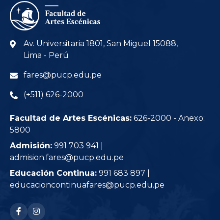
Av. Universitaria 1801, San Miguel 15088,
Lima - Perú
fares@pucp.edu.pe
(+511) 626-2000
Facultad de Artes Escénicas:
626-2000 - Anexo:
5800
Admisión:
991 703 941 |
admision.fares@pucp.edu.pe
Educación Continua:
991 683 897 |
educacioncontinuafares@pucp.edu.pe
RRSS: facebook-f
RRSS: instagram