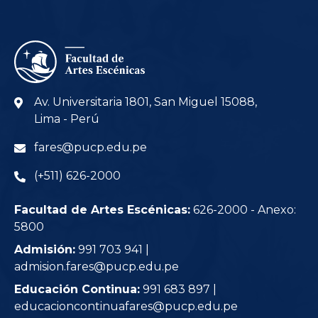
Av. Universitaria 1801, San Miguel 15088,
Lima - Perú
fares@pucp.edu.pe
(+511) 626-2000
Facultad de Artes Escénicas:
626-2000 - Anexo:
5800
Admisión:
991 703 941 |
admision.fares@pucp.edu.pe
Educación Continua:
991 683 897 |
educacioncontinuafares@pucp.edu.pe