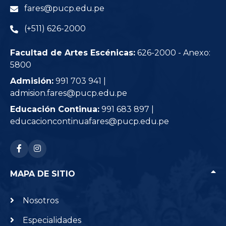
fares@pucp.edu.pe
(+511) 626-2000
Facultad de Artes Escénicas:
626-2000 - Anexo:
5800
Admisión:
991 703 941 |
admision.fares@pucp.edu.pe
Educación Continua:
991 683 897 |
educacioncontinuafares@pucp.edu.pe
RRSS: facebook-f
RRSS: instagram
MAPA DE SITIO
Nosotros
Especialidades