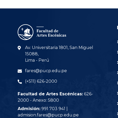
Av. Universitaria 1801, San Miguel
15088,
Lima - Perú
fares@pucp.edu.pe
(+511) 626-2000
Facultad de Artes Escénicas:
626-
2000 - Anexo: 5800
Admisión:
991 703 941 |
admision.fares@pucp.edu.pe