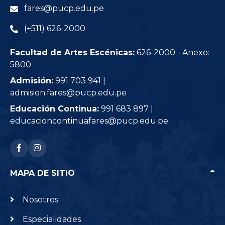
fares@pucp.edu.pe
(+511) 626-2000
Facultad de Artes Escénicas:
626-2000 - Anexo:
5800
Admisión:
991 703 941 |
admision.fares@pucp.edu.pe
Educación Continua:
991 683 897 |
educacioncontinuafares@pucp.edu.pe
RRSS: facebook-f
RRSS: instagram
MAPA DE SITIO
Nosotros
Especialidades