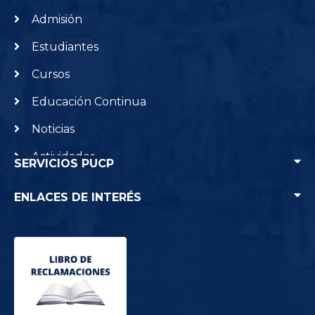
Admisión
Estudiantes
Cursos
Educación Continua
Noticias
Actividades
SERVICIOS PUCP
Creación, Investigación e Innovación
ENLACES DE INTERÉS
Punto Edu
Contacto
Agenda PUCP
Home PUCP
Preguntas frecuentes
Servicio de Salud
Intercambio académico
Campus virtual
Centro Cultural CCPUCP
Correo PUCP