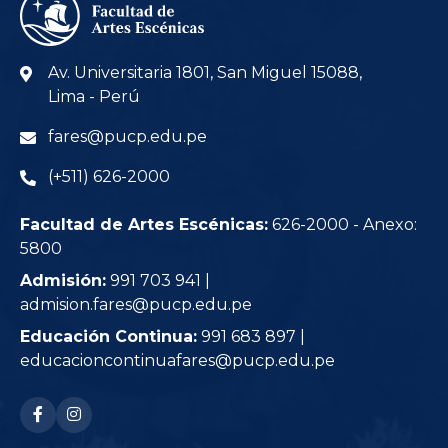
Av. Universitaria 1801, San Miguel 15088,
Lima - Perú
fares@pucp.edu.pe
(+511) 626-2000
Facultad de Artes Escénicas:
626-2000 - Anexo:
5800
Admisión:
991 703 941 |
admision.fares@pucp.edu.pe
Educación Continua:
991 683 897 |
educacioncontinuafares@pucp.edu.pe
RRSS: facebook-f
RRSS: instagram