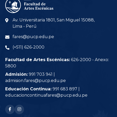
Av. Universitaria 1801, San Miguel 15088,
Lima - Perú
fares@pucp.edu.pe
(+511) 626-2000
Facultad de Artes Escénicas:
626-2000 - Anexo:
5800
Admisión:
991 703 941 |
admision.fares@pucp.edu.pe
Educación Continua:
991 683 897 |
educacioncontinuafares@pucp.edu.pe
RRSS: facebook-f
RRSS: instagram