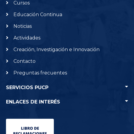
Cursos
Educación Continua
Noticias
Actividades
Creación, Investigación e Innovación
Contacto
Preguntas frecuentes
SERVICIOS PUCP
ENLACES DE INTERÉS
Punto Edu
Agenda PUCP
Home PUCP
Servicio de Salud
Intercambio académico