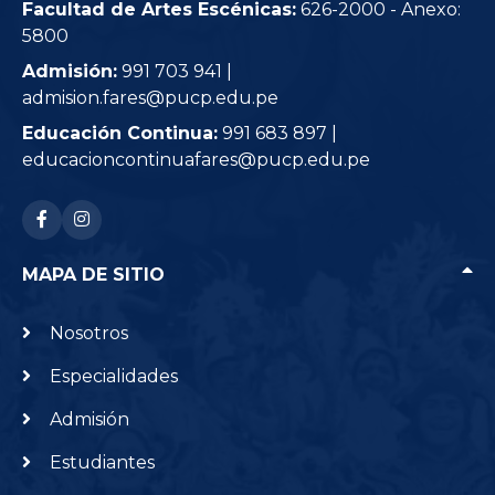
Facultad de Artes Escénicas:
626-2000 - Anexo:
5800
Admisión:
991 703 941 |
admision.fares@pucp.edu.pe
Educación Continua:
991 683 897 |
educacioncontinuafares@pucp.edu.pe
RRSS: facebook-f
RRSS: instagram
MAPA DE SITIO
Nosotros
Especialidades
Admisión
Estudiantes