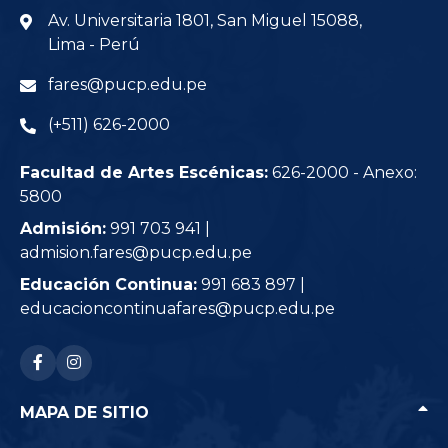
Av. Universitaria 1801, San Miguel 15088,
Lima - Perú
fares@pucp.edu.pe
(+511) 626-2000
Facultad de Artes Escénicas:
626-2000 - Anexo:
5800
Admisión:
991 703 941 |
admision.fares@pucp.edu.pe
Educación Continua:
991 683 897 |
educacioncontinuafares@pucp.edu.pe
RRSS: facebook-f
RRSS: instagram
MAPA DE SITIO